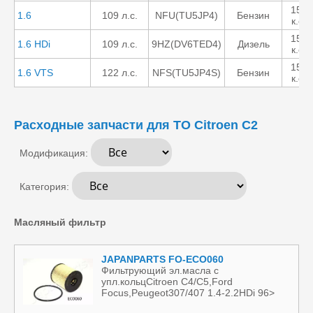
1587
1.6
109 л.с.
NFU(TU5JP4)
Бензин
к.см.
1560
1.6 HDi
109 л.с.
9HZ(DV6TED4)
Дизель
к.см.
1587
1.6 VTS
122 л.с.
NFS(TU5JP4S)
Бензин
к.см.
Расходные запчасти для ТО Citroen C2
Модификация:
Категория:
Масляный фильтр
JAPANPARTS FO-ECO060
Фильтрующий эл.масла с
упл.кольцCitroen C4/C5,Ford
Focus,Peugeot307/407 1.4-2.2HDi 96>