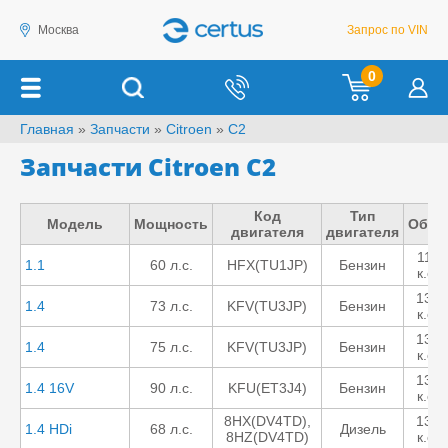
Москва
Запрос по VIN
0
Главная
»
Запчасти
»
Citroen
»
C2
Запчасти Citroen C2
Код
Тип
Модель
Мощность
Объе
двигателя
двигателя
1124
1.1
60 л.с.
HFX(TU1JP)
Бензин
к.см.
1360
1.4
73 л.с.
KFV(TU3JP)
Бензин
к.см.
1360
1.4
75 л.с.
KFV(TU3JP)
Бензин
к.см.
1360
1.4 16V
90 л.с.
KFU(ET3J4)
Бензин
к.см.
8HX(DV4TD),
1398
1.4 HDi
68 л.с.
Дизель
8HZ(DV4TD)
к.см.