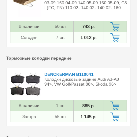
03-09 160 04-09 140 05-09 160 05-09, C3
I (FC, FN) 110 02- 140 02- 140 02- 160
02-10 140 02
В наличии
50 шт.
743 р.
Сегодня
7 шт.
1 012 р.
Тормозные колодки передние
DENCKERMAN B110041
Колодки дисковые задние Audi A3-A8
94>, VW Golf/Passat 88>, Skoda 96>
В наличии
1 шт.
885 р.
Завтра
55 шт.
1 145 р.