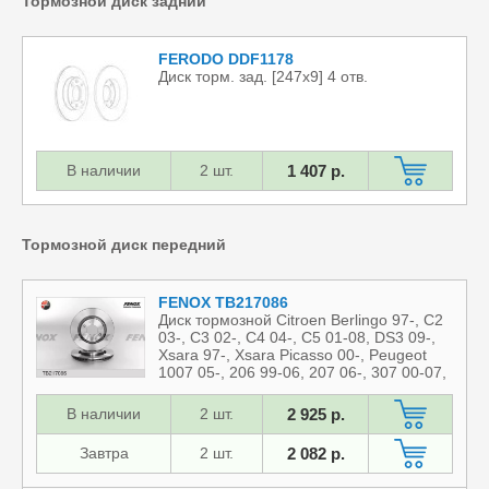
Тормозной диск задний
FERODO DDF1178
Диск торм. зад. [247x9] 4 отв.
В наличии
2 шт.
1 407 р.
Тормозной диск передний
FENOX TB217086
Диск тормозной Citroen Berlingo 97-, C2
03-, C3 02-, C4 04-, C5 01-08, DS3 09-,
Xsara 97-, Xsara Picasso 00-, Peugeot
1007 05-, 206 99-06, 207 06-, 307 00-07,
Partner/Ranch 96-08 266x22x4,
Передний
В наличии
2 шт.
2 925 р.
Завтра
2 шт.
2 082 р.