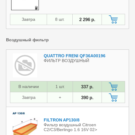
Завтра
8 шт.
2 296 р.
Воздушный фильтр
QUATTRO FRENI QF36A00196
ФИЛЬТР ВОЗДУШНЫЙ
В наличии
1 шт.
337 р.
Завтра
+
390 р.
FILTRON AP130/8
Фильтр воздушный Citroen
C2/C3/Berlingo 1.6 16V 02>