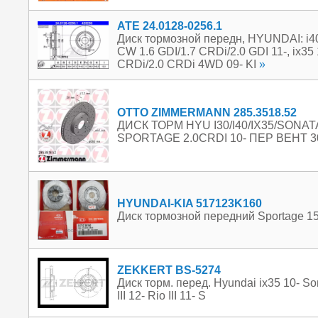
ATE 24.0128-0256.1
Диск тормозной передн, HYUNDAI: i40 
CW 1.6 GDI/1.7 CRDi/2.0 GDI 11-, ix35 
CRDi/2.0 CRDi 4WD 09- KI
»
OTTO ZIMMERMANN 285.3518.52
ДИСК ТОРМ HYU I30/I40/IX35/SONATA 
SPORTAGE 2.0CRDI 10- ПЕР ВЕНТ 
HYUNDAI-KIA 517123K160
Диск тормозной передний Sportage 15
ZEKKERT BS-5274
Диск торм. перед. Hyundai ix35 10- Son
III 12- Rio III 11- S