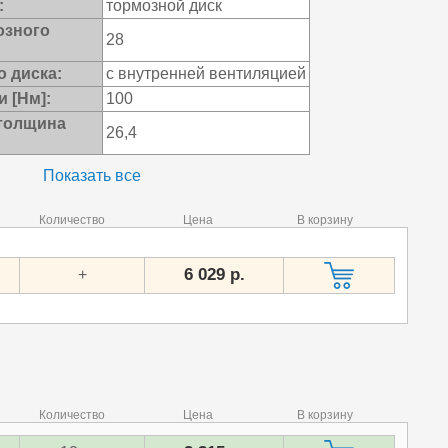
:
тормозной диск
озного
28
о диска:
с внутренней вентиляцией
 [Нм]:
100
толщина
26,4
Показать все
Количество
Цена
В корзину
6 029 р.
+
Количество
Цена
В корзину