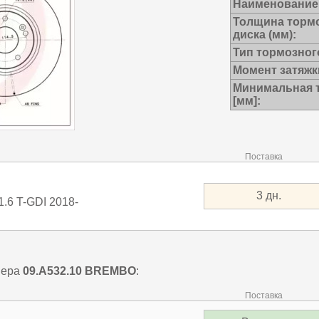
Наименование
Толщина торм
диска (мм):
Тип тормозног
Момент затяжки
Минимальная 
[мм]:
Поставка
3 дн.
6 T-GDI 2018-
мера
09.A532.10
BREMBO
:
Поставка