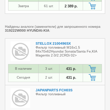
Завтра
61 шт.
2 389 р.
Найдены аналоги (заменители) для запрошенного номера
319222W000
HYUNDAI-KIA
:
STELLOX 2100496SX
Фильтр топливный M16x1.5
84x70x62Hyundai Sonata/Santa Fe,KIA
Magentis 2.0/2.2CRDi 02>
В наличии
3 шт.
431 р.
Сегодня
2 шт.
431 р.
JAPANPARTS FCH03S
Фильтр топливный