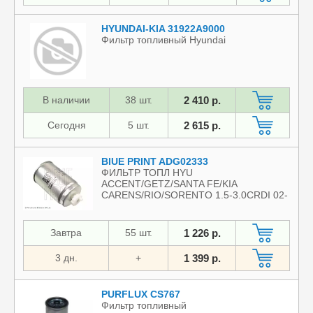
HYUNDAI-KIA 31922A9000
Фильтр топливный Hyundai
В наличии
38 шт.
2 410 р.
Сегодня
5 шт.
2 615 р.
BlUE PRINT ADG02333
ФИЛЬТР ТОПЛ HYU
ACCENT/GETZ/SANTA FE/KIA
CARENS/RIO/SORENTO 1.5-3.0CRDI 02-
Завтра
55 шт.
1 226 р.
3 дн.
+
1 399 р.
PURFLUX CS767
Фильтр топливный