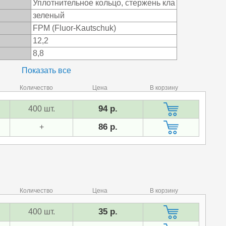
Уплотнительное кольцо, стержень кла
зеленый
FPM (Fluor-Kautschuk)
12,2
8,8
Показать все
Количество
Цена
В корзину
94 р.
400 шт.
86 р.
+
Количество
Цена
В корзину
35 р.
400 шт.