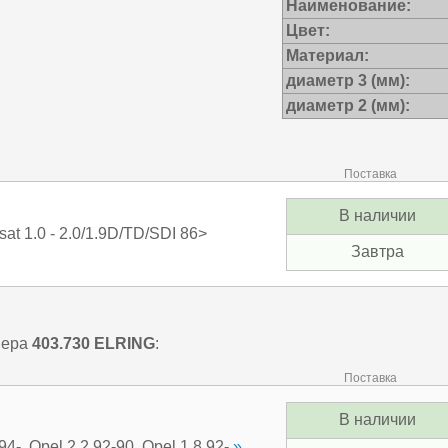
Наименование:
Цвет:
Материал:
диаметр 3 (мм):
диаметр 2 (мм):
Поставка
В наличии
t 1.0 - 2.0/1.9D/TD/SDI 86>
Завтра
мера
403.730
ELRING
:
Поставка
В наличии
- ,Opel 2,2 92-90, Opel 1,8 92-
»