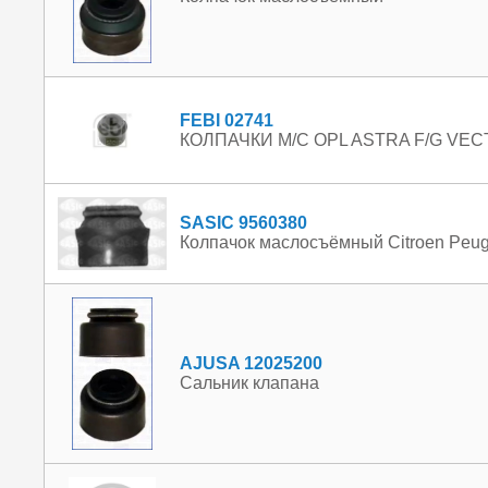
FEBI 02741
КОЛПАЧКИ М/С OPL ASTRA F/G VECTR
SASIC 9560380
Колпачок маслосъёмный Citroen Peug
AJUSA 12025200
Сальник клапана