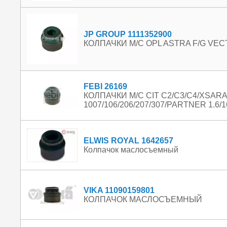
JP GROUP 1111352900
КОЛПАЧКИ М/С OPL ASTRA F/G VECTR
FEBI 26169
КОЛПАЧКИ М/С CIT C2/C3/C4/XSAR
1007/106/206/207/307/PARTNER 1.6/1
ELWIS ROYAL 1642657
Колпачок маслосъемный
VIKA 11090159801
КОЛПАЧОК МАСЛОСЪЕМНЫЙ