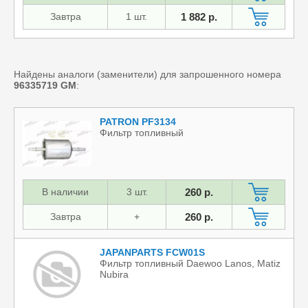
Завтра
1 шт.
1 882 р.
Найдены аналоги (заменители) для запрошенного номера
96335719
GM
:
PATRON PF3134
Фильтр топливный
В наличии
3 шт.
260 р.
Завтра
+
260 р.
JAPANPARTS FCW01S
Фильтр топливный Daewoo Lanos, Matiz
Nubira