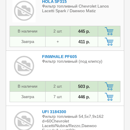
HOLA SF315
Фильтр топливный Chevrolet Lanos
Lacetti Spark / Daewoo Matiz
В наличии
2 шт.
445 р.
Завтра
+
411 р.
FINWHALE PF605
Фильтр топливный (под клипсу)
В наличии
2 шт.
503 р.
Завтра
7 шт.
446 р.
UFI 3184300
Фильтр топливный 54,5x7,9x162
d=60Chevrolet
Lacetti/Nubira/Rezzo,Daewoo