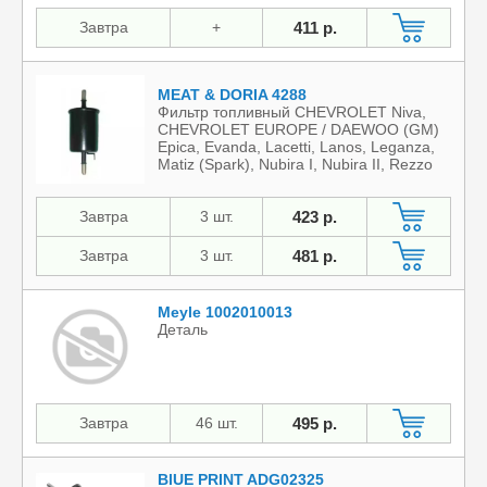
Завтра
+
411 р.
MEAT & DORIA 4288
Фильтр топливный CHEVROLET Niva,
CHEVROLET EUROPE / DAEWOO (GM)
Epica, Evanda, Lacetti, Lanos, Leganza,
Matiz (Spark), Nubira I, Nubira II, Rezzo
(Tacuma), Tacuma, ZAZ Lanos
Завтра
3 шт.
423 р.
Завтра
3 шт.
481 р.
Meyle 1002010013
Деталь
Завтра
46 шт.
495 р.
BlUE PRINT ADG02325