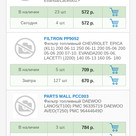
Evanda/Lacetti02>
В наличии
23 шт.
572 р.
Сегодня
4 шт.
572 р.
FILTRON PP9052
Фильтр топливный CHEVROLET: EPICA
(KL1) 200 06-11 250 06-11 200 05-06 200
05-06 200 07-10, EVANDA200 05-06,
LACETTI (J200) 140 05-13 160 05- 180
05- 180 05-11 180 05-
В наличии
5 шт.
709 р.
Завтра
127 шт.
670 р.
PARTS MALL PCC003
Фильтр топливный DAEWOO
LANOS(T100) PMC 96335719 DAEWOO
AVEO(T250) PMC 96444649D
В наличии
3 шт.
784 р.