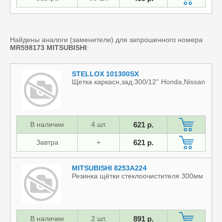
Найдены аналоги (заменители) для запрошенного номера
MR598173
MITSUBISHI
:
STELLOX 101300SX
Щетка каркасн,зад.300/12'' Honda,Nissan
В наличии
4 шт.
621 р.
Завтра
+
621 р.
MITSUBISHI 8253A224
Резинка щётки стеклоочистителя 300мм
В наличии
2 шт.
891 р.