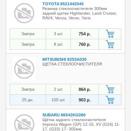
TOYOTA 8521442040
Резинка стеклоочистителя 300мм
задней щетки Highlander, Land Cruiser,
RAV4, Venza, Verso, Yaris
Завтра
3 шт.
754 р.
Завтра
8 шт.
760 р.
MITSUBISHI 8253A030
ЩЕТКА СТЕКЛООЧИСТИТЕЛЯ
Завтра
2 шт.
864 р.
25 дн.
100 шт.
903 р.
SUBARU 86542KG080
Щётка заднего стеклоочистителя
Impreza Wagon (GP) 12-16, XV (G24) 11-
17, (G33) 17- 305мм