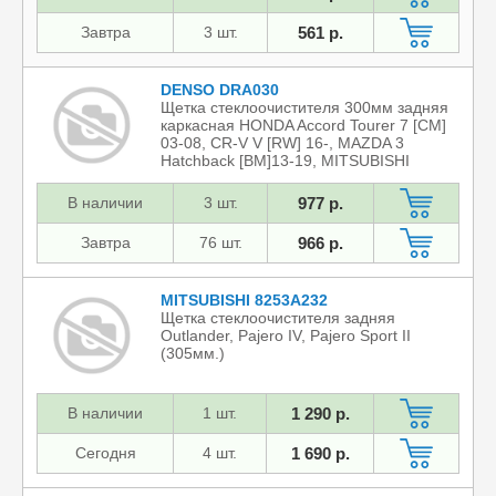
Завтра
3 шт.
561 р.
DENSO DRA030
Щетка стеклоочистителя 300мм задняя
каркасная HONDA Accord Tourer 7 [CM]
03-08, CR-V V [RW] 16-, MAZDA 3
Hatchback [BM]13-19, MITSUBISHI
Outlander I, II, III 03-
В наличии
3 шт.
977 р.
Завтра
76 шт.
966 р.
MITSUBISHI 8253A232
Щетка стеклоочистителя задняя
Outlander, Pajero IV, Pajero Sport II
(305мм.)
В наличии
1 шт.
1 290 р.
Сегодня
4 шт.
1 690 р.