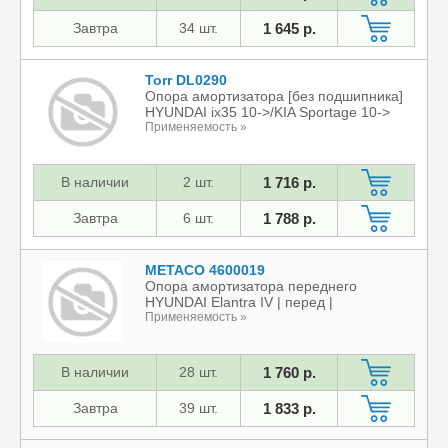
Завтра
34 шт.
1 645 р.
Torr DL0290
Опора амортизатора [без подшипника]
HYUNDAI ix35 10->/KIA Sportage 10->
Применяемость »
В наличии
2 шт.
1 716 р.
Завтра
6 шт.
1 788 р.
METACO 4600019
Опора амортизатора переднего
HYUNDAI Elantra IV | перед |
Применяемость »
В наличии
28 шт.
1 760 р.
Завтра
39 шт.
1 833 р.