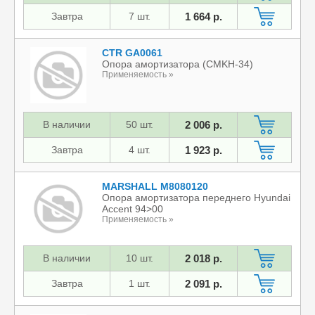
Завтра
7 шт.
1 664 р.
CTR GA0061
Опора амортизатора (CMKH-34)
Применяемость »
В наличии
50 шт.
2 006 р.
Завтра
4 шт.
1 923 р.
MARSHALL M8080120
Опора амортизатора переднего Hyundai
Accent 94>00
Применяемость »
В наличии
10 шт.
2 018 р.
Завтра
1 шт.
2 091 р.