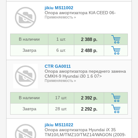
jikiu MS11002
Опора амортизатора KIA CEED 06-
Применяемость »
В наличии
1 шт.
2 388 р.
Завтра
6 шт.
2 488 р.
CTR GA0011
Опора амортизатора переднего замена
CMKH-9 Hyundai i30 1.6 07>
Применяемость »
В наличии
17 шт.
2 392 р.
Завтра
28 шт.
2 292 р.
jikiu MS11022
Опора амортизатора Hyundai iX 35
TM10/LM/TMZ10/TMZ14/WAGON (2009-