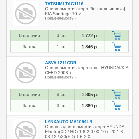
TATSUMI TAG1116
Опора амортизатора [без подшипника]
KIA Sportage 10->
Применяемость »
В наличии
3 шт.
1 772 р.
Завтра
1 шт.
1 846 р.
ASVA 1211CDR
Опора амортизатора задн. HYUNDAI/KIA
CEED 2006-)
Применяемость »
В наличии
8 шт.
1 805 р.
Завтра
3 шт.
1 880 р.
LYNXAUTO MA1094LR
Опора заднего амортизатора HYUNDAI
Elantra(XD / HD) 1.6-2.0 00-10 / i20 1.6
08-12 / i30(FD) 1.6-2.0