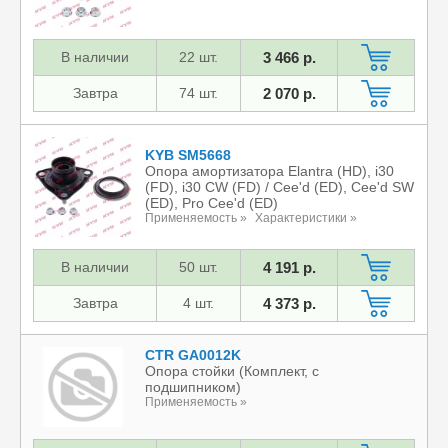
В наличии
22 шт.
3 466 р.
Завтра
74 шт.
2 070 р.
KYB SM5668
Опора амортизатора Elantra (HD), i30
(FD), i30 CW (FD) / Cee'd (ED), Cee'd SW
(ED), Pro Cee'd (ED)
Применяемость »
Характеристики »
В наличии
50 шт.
4 191 р.
Завтра
4 шт.
4 373 р.
CTR GA0012K
Опора стойки (Комплект, с
подшипником)
Применяемость »