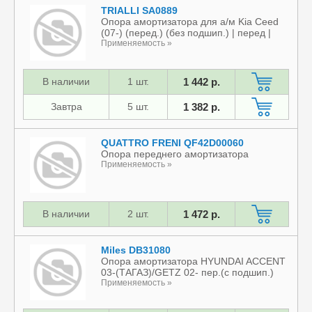
TRIALLI SA0889
Опора амортизатора для а/м Kia Ceed
(07-) (перед.) (без подшип.) | перед |
Применяемость »
В наличии
1 шт.
1 442 р.
Завтра
5 шт.
1 382 р.
QUATTRO FRENI QF42D00060
Опора переднего амортизатора
Применяемость »
В наличии
2 шт.
1 472 р.
Miles DB31080
Опора амортизатора HYUNDAI ACCENT
03-(ТАГАЗ)/GETZ 02- пер.(с подшип.)
Применяемость »