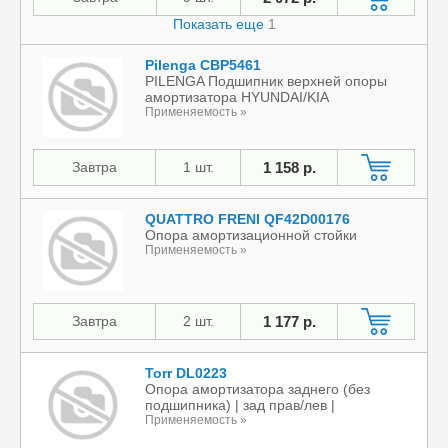
Показать еще
1
Pilenga CBP5461
PILENGA Подшипник верхней опоры
амортизатора HYUNDAI/KIA
Применяемость »
Завтра
1 шт.
1 158 р.
QUATTRO FRENI QF42D00176
Опора амортизационной стойки
Применяемость »
Завтра
2 шт.
1 177 р.
Torr DL0223
Опора амортизатора заднего (без
подшипника) | зад прав/лев |
Применяемость »