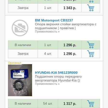
Завтра
1 шт.
1 343 р.
BM Motorsport CB3237
Опора верхняя стойки амортизатора с
подшипником | прав/лев |
Применяемость »
В наличии
1 шт.
1 296 р.
Завтра
4 шт.
1 296 р.
Оригинал
HYUNDAI-KIA 546123R000
Подшипник опоры переднего
амортизатора Hyundai-Kia ()
Применяемость »
В наличии
54 шт.
1 317 р.