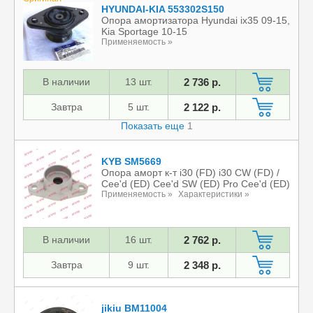
HYUNDAI-KIA 553302S150
Опора амортизатора Hyundai ix35 09-15,
Kia Sportage 10-15
Применяемость »
В наличии
13 шт.
2 736 р.
Завтра
5 шт.
2 122 р.
Показать еще
1
KYB SM5669
Опора аморт к-т i30 (FD) i30 CW (FD) /
Cee'd (ED) Cee'd SW (ED) Pro Cee'd (ED)
Применяемость »
Характеристики »
В наличии
16 шт.
2 762 р.
Завтра
9 шт.
2 348 р.
jikiu BM11004