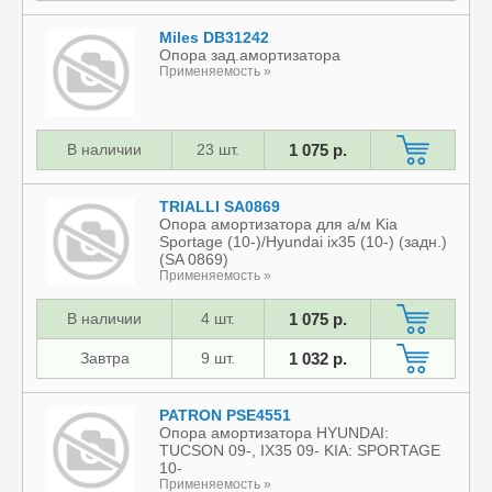
Miles DB31242
Опора зад.амортизатора
Применяемость »
В наличии
23 шт.
1 075 р.
TRIALLI SA0869
Опора амортизатора для а/м Kia
Sportage (10-)/Hyundai ix35 (10-) (задн.)
(SA 0869)
Применяемость »
В наличии
4 шт.
1 075 р.
Завтра
9 шт.
1 032 р.
PATRON PSE4551
Опора амортизатора HYUNDAI:
TUCSON 09-, IX35 09- KIA: SPORTAGE
10-
Применяемость »