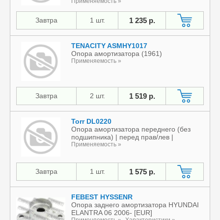
Применяемость »
Завтра
1 шт.
1 235 р.
TENACITY ASMHY1017
Опора амортизатора (1961)
Применяемость »
Завтра
2 шт.
1 519 р.
Torr DL0220
Опора амортизатора переднего (без
подшипника) | перед прав/лев |
Применяемость »
Завтра
1 шт.
1 575 р.
FEBEST HYSSENR
Опора заднего амортизатора HYUNDAI
ELANTRA 06 2006- [EUR]
Применяемость »
Характеристики »