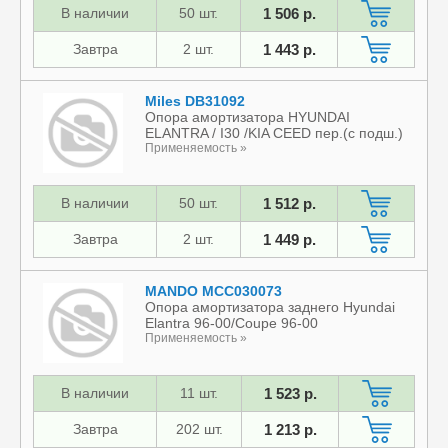
В наличии
50 шт.
1 506 р.
Завтра
2 шт.
1 443 р.
Miles DB31092
Опора амортизатора HYUNDAI
ELANTRA / I30 /KIA CEED пер.(с подш.)
Применяемость »
В наличии
50 шт.
1 512 р.
Завтра
2 шт.
1 449 р.
MANDO MCC030073
Опора амортизатора заднего Hyundai
Elantra 96-00/Coupe 96-00
Применяемость »
В наличии
11 шт.
1 523 р.
Завтра
202 шт.
1 213 р.