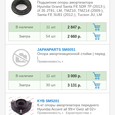
Подшипник опоры амортизатора
Hyundai Grand Santa FE 5DR 7P (2013-),
iX 35 JT81, LM, TMZ10, TMZ14 (2009-),
Santa FE SU81 (2012-), Tucson JU, LM
(2009-), Carens WAGON 7P (2012-2016),
Sorento KU81, XM (2012-), Sportage SL
В наличии
(2010-2015)
11 шт.
2 847 р.
Применяемость »
Завтра
54 шт.
2 660 р.
JAPANPARTS SM0051
Опора амортизационной стойки | перед
|
Применяемость »
В наличии
11 шт.
3 000 р.
Завтра
30 шт.
3 131 р.
KYB SM5201
К-кт опоры амортизатора переднего
Hyundai Accent all 99>/ Getz all 02>
Применяемость »
Характеристики »