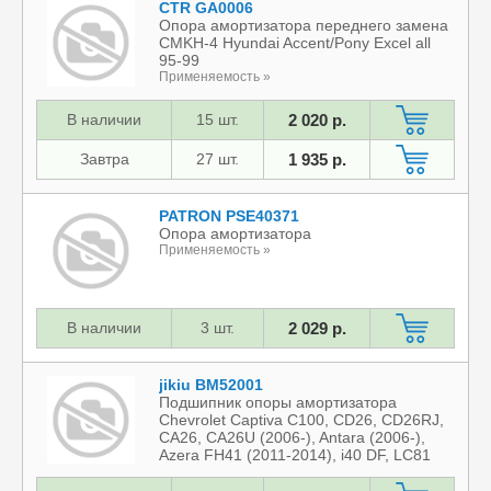
CTR GA0006
Опора амортизатора переднего замена
CMKH-4 Hyundai Accent/Pony Excel all
95-99
Применяемость »
В наличии
15 шт.
2 020 р.
Завтра
27 шт.
1 935 р.
PATRON PSE40371
Опора амортизатора
Применяемость »
В наличии
3 шт.
2 029 р.
jikiu BM52001
Подшипник опоры амортизатора
Chevrolet Captiva C100, CD26, CD26RJ,
CA26, CA26U (2006-), Antara (2006-),
Azera FH41 (2011-2014), i40 DF, LC81
(2011-), i45 EC (2010-), iX 35 TMZ14
(2013-2015), Sonata GF, EB41, EC41