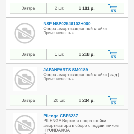
Завтра
2 шт.
1 181 р.
NSP NSP02546102H000
Опора амортизационной стойки
Применяемость »
Завтра
1 шт.
1 218 р.
JAPANPARTS SM0189
Опора амортизационной стойки | зад |
Применяемость »
Завтра
20 шт.
1 234 р.
Pilenga CBP3237
PILENGA Верхняя опора стойки
амортизатора в сборе с подшипником
HYUNDAI/KIA