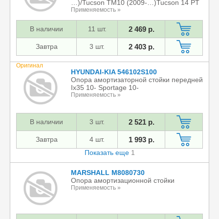
…)/Tucson TM10 (2009-…)Tucson 14 PT
Применяемость »
В наличии
11 шт.
2 469 р.
Завтра
3 шт.
2 403 р.
Оригинал
HYUNDAI-KIA 546102S100
Опора амортизаторной стойки передней
Ix35 10- Sportage 10-
Применяемость »
В наличии
3 шт.
2 521 р.
Завтра
4 шт.
1 993 р.
Показать еще
1
MARSHALL M8080730
Опора амортизационной стойки
Применяемость »