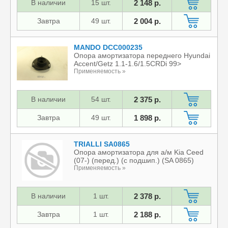
В наличии
15 шт.
2 148 р.
(2010-), Sonata YF GF (2010-2014), Cee'
Применяемость »
Завтра
49 шт.
2 004 р.
MANDO DCC000235
Опора амортизатора переднего Hyundai
Accent/Getz 1.1-1.6/1.5CRDi 99>
Применяемость »
В наличии
54 шт.
2 375 р.
Завтра
49 шт.
1 898 р.
TRIALLI SA0865
Опора амортизатора для а/м Kia Ceed
(07-) (перед.) (с подшип.) (SA 0865)
Применяемость »
В наличии
1 шт.
2 378 р.
Завтра
1 шт.
2 188 р.