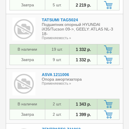
Завтра
5 шт.
2 219 р.
TATSUMI TAG5024
Подшипник опорный HYUNDAI
iX35/Tucson 09->, GEELY: ATLAS NL-3
18-
Применяемость »
В наличии
19 шт.
1 332 р.
Завтра
9 шт.
1 332 р.
ASVA 1211006
Опора амортизатора
Применяемость »
В наличии
2 шт.
1 343 р.
Завтра
2 шт.
1 399 р.