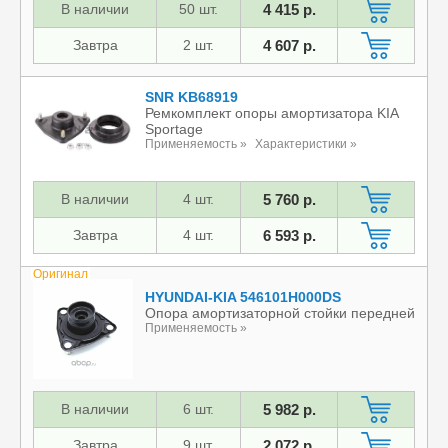
В наличии
50 шт.
4 415 р.
Завтра
2 шт.
4 607 р.
SNR KB68919
Ремкомплект опоры амортизатора KIA
Sportage
Применяемость »
Характеристики »
В наличии
4 шт.
5 760 р.
Завтра
4 шт.
6 593 р.
Оригинал
HYUNDAI-KIA 546101H000DS
Опора амортизаторной стойки передней
Применяемость »
В наличии
6 шт.
5 982 р.
Завтра
9 шт.
2 072 р.