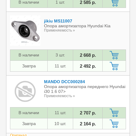
В наличии
1 шт.
2 585 р.
jikiu MS11007
Опора амортизатора Hyundai Kia
Применяемость »
В наличии
3 шт.
2 668 р.
Завтра
11 шт.
2 492 р.
MANDO DCC000284
Опора амортизатора переднего Hyundai
i30 1.6 07>
Применяемость »
В наличии
11 шт.
2 707 р.
Завтра
10 шт.
2 164 р.
Оригинал