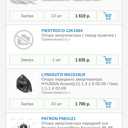
Завтра
13 шт.
1 619 р.
FIESTROCO 12K1064
Опора амортизатора | перед прав/лев |
Применяемость »
Завтра
1 шт.
1 635 р.
LYNXAUTO MA1019LR
Опора переднего амортизатора
HYUNDAI Accent(LC) 1.3-1.6 00-05 / Getz
1.1-1.6 02-09
Применяемость »
Завтра
43 шт.
1 700 р.
PATRON PSE4121
Опора амортизатора передней оси
Hyundai Accent/Pony Excel (все) 95-99