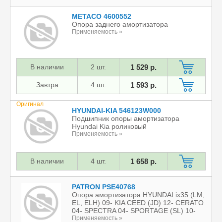
METACO 4600552
Опора заднего амортизатора
Применяемость »
В наличии
2 шт.
1 529 р.
Завтра
4 шт.
1 593 р.
Оригинал
HYUNDAI-KIA 546123W000
Подшипник опоры амортизатора
Hyundai Kia роликовый
Применяемость »
В наличии
4 шт.
1 658 р.
PATRON PSE40768
Опора амортизатора HYUNDAI ix35 (LM,
EL, ELH) 09- KIA CEED (JD) 12- CERATO
04- SPECTRA 04- SPORTAGE (SL) 10-
Применяемость »