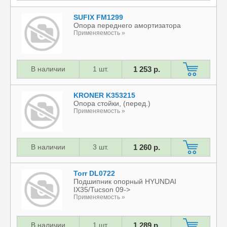
SUFIX FM1299
Опора переднего амортизатора
Применяемость »
В наличии
1 шт.
1 253 р.
KRONER K353215
Опора стойки, (перед.)
Применяемость »
В наличии
3 шт.
1 260 р.
Torr DL0722
Подшипник опорный HYUNDAI
IX35/Tucson 09->
Применяемость »
В наличии
1 шт.
1 289 р.