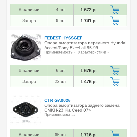
В наличии
4 шт.
1 672 р.
Завтра
9 шт.
1 741 р.
FEBEST HYSSGEF
Опора амортизатора переднего Hyundai
Accent/Pony Excel all 95-99
Применяемость »
Характеристики »
В наличии
6 шт.
1 676 р.
Завтра
22 шт.
1 476 р.
CTR GA0026
Опора амортизатора заднего замена
CMKH-23 Kia Ceed 07>
Применяемость »
В наличии
65 шт.
1 716 р.