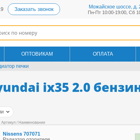
Можайское шоссе, д. 2
Заказать звонок
19
Пн-Пт 10:00-19:00, Сб 1
ОПТОВИКАМ
ОПЛАТА
диатор печки
undai ix35 2.0 бензи
ли
Артикул / Наименование
A
Nissens 707071
Радиатор отопителя