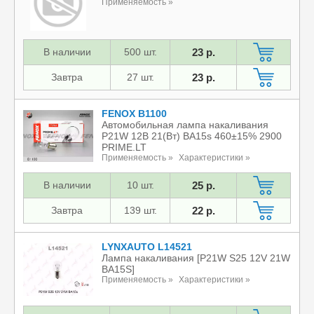
Применяемость »
В наличии
500 шт.
23 р.
Завтра
27 шт.
23 р.
FENOX B1100
Автомобильная лампа накаливания
P21W 12В 21(Вт) BA15s 460±15% 2900
PRIME.LT
Применяемость »
Характеристики »
В наличии
10 шт.
25 р.
Завтра
139 шт.
22 р.
LYNXAUTO L14521
Лампа накаливания [P21W S25 12V 21W
BA15S]
Применяемость »
Характеристики »