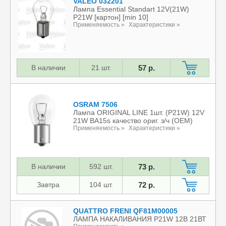
VALEO 032201
Лампа Essential Standart 12V(21W)
P21W [картон] [min 10]
Применяемость »
Характеристики »
В наличии
21 шт.
57 р.
OSRAM 7506
Лампа ORIGINAL LINE 1шт. (P21W) 12V
21W BA15s качество ориг. з/ч (ОЕМ)
Применяемость »
Характеристики »
В наличии
592 шт.
73 р.
Завтра
104 шт.
72 р.
QUATTRO FRENI QF81M00005
ЛАМПА НАКАЛИВАНИЯ P21W 12В 21ВТ