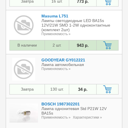
Завтра
16 шт.
773 р.
Masuma L751
Лампы светодиодные LED BA15s
12V/21W SMD 1-2W одноконтактные
(комплект 2шт)
Применяемость »
В наличии
2 шт.
943 р.
GOODYEAR GY012221
Лампа автомобильная
Применяемость »
Завтра
130 шт.
34 р.
BOSCH 1987302201
Лампа однонитевая Std P21W 12V
BA15s
Применяемость »
Характеристики »