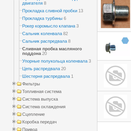
двигателя
8
Прокладка сливной пробки
13
Прокладка турбины
6
Рокер коромысло клапана
3
Сальник коленвала
82
Сальник распредвала
8
Сливная пробка масляного
поддона
20
Упорные полукольца коленвала
3
Цепь распредвала
20
Шестерня распредвала
1
Фильтры
Топливная система
Система выпуска
Система охлаждения
Сцепление
Коробка передач
Привод