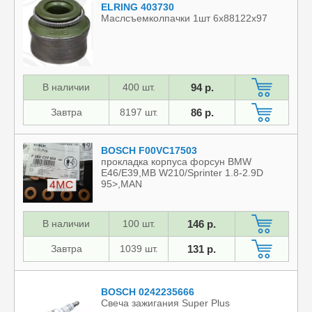
ELRING 403730
Маслсъемколпачки 1шт 6x88122x97
В наличии
400 шт.
94 р.
Завтра
8197 шт.
86 р.
BOSCH F00VC17503
прокладка корпуса форсун BMW
E46/E39,MB W210/Sprinter 1.8-2.9D
95>,MAN
В наличии
100 шт.
146 р.
Завтра
1039 шт.
131 р.
BOSCH 0242235666
Свеча зажигания Super Plus