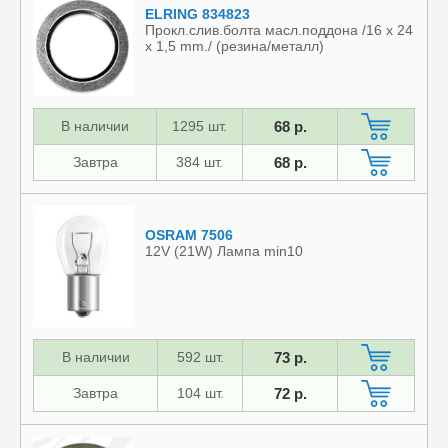
ELRING 834823
Прокл.слив.болта масл.поддона /16 x 24
x 1,5 mm./ (резина/металл)
В наличии
1295 шт.
68 р.
Завтра
384 шт.
68 р.
OSRAM 7506
12V (21W) Лампа min10
В наличии
592 шт.
73 р.
Завтра
104 шт.
72 р.