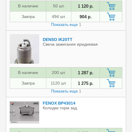
В наличии
50 шт.
1 120 р.
Завтра
494 шт.
904 р.
Показать еще
1
DENSO IK20TT
Свеча зажигания иридиевая
В наличии
200 шт.
1 287 р.
Завтра
1120 шт.
1 275 р.
Показать еще
1
FENOX BP43014
Колодки торм.зад.