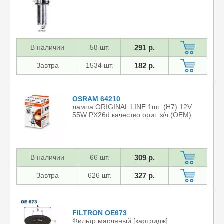
В наличии
58 шт.
291 р.
Завтра
1534 шт.
182 р.
OSRAM 64210
лампа ORIGINAL LINE 1шт. (H7) 12V
55W PX26d качество ориг. з/ч (ОЕМ)
В наличии
66 шт.
309 р.
Завтра
626 шт.
327 р.
FILTRON OE673
Фильтр масляный [картридж]