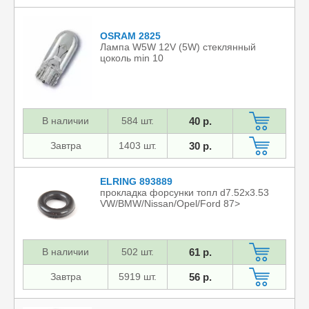
OSRAM 2825
Лампа W5W 12V (5W) стеклянный
цоколь min 10
В наличии
584 шт.
40 р.
Завтра
1403 шт.
30 р.
ELRING 893889
прокладка форсунки топл d7.52x3.53
VW/BMW/Nissan/Opel/Ford 87>
В наличии
502 шт.
61 р.
Завтра
5919 шт.
56 р.