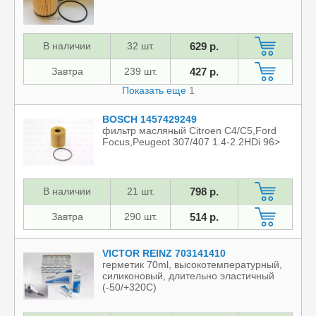
В наличии
32 шт.
629 р.
Завтра
239 шт.
427 р.
Показать еще
1
BOSCH 1457429249
фильтр масляный Citroen C4/C5,Ford
Focus,Peugeot 307/407 1.4-2.2HDi 96>
В наличии
21 шт.
798 р.
Завтра
290 шт.
514 р.
VICTOR REINZ 703141410
герметик 70ml, высокотемпературный,
силиконовый, длительно эластичный
(-50/+320C)