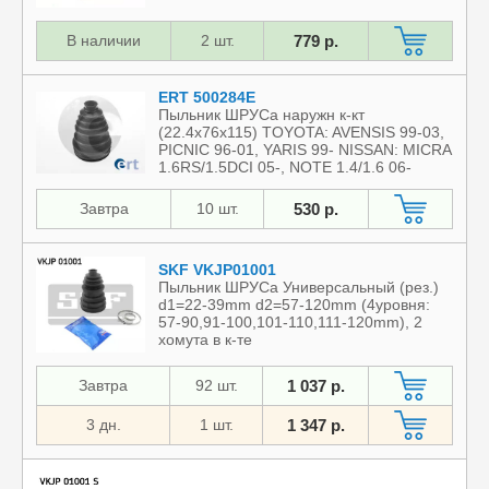
В наличии
2 шт.
779 р.
ERT 500284E
Пыльник ШРУСа наружн к-кт
(22.4x76x115) TOYOTA: AVENSIS 99-03,
PICNIC 96-01, YARIS 99- NISSAN: MICRA
1.6RS/1.5DCI 05-, NOTE 1.4/1.6 06-
Применяемость »
Характеристики »
Завтра
10 шт.
530 р.
SKF VKJP01001
Пыльник ШРУСа Универсальный (рез.)
d1=22-39mm d2=57-120mm (4уровня:
57-90,91-100,101-110,111-120mm), 2
хомута в к-те
Применяемость »
Характеристики »
Завтра
92 шт.
1 037 р.
3 дн.
1 шт.
1 347 р.