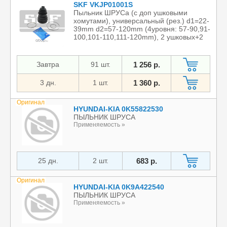
SKF VKJP01001S
Пыльник ШРУСа (с доп ушковыми
хомутами), универсальный (рез.) d1=22-
39mm d2=57-120mm (4уровня: 57-90,91-
100,101-110,111-120mm), 2 ушковых+2
станд. хомута+смазка к к-те
Применяемость »
Характеристики »
Завтра
91 шт.
1 256 р.
3 дн.
1 шт.
1 360 р.
Оригинал
HYUNDAI-KIA 0K55822530
ПЫЛЬНИК ШРУСА
Применяемость »
25 дн.
2 шт.
683 р.
Оригинал
HYUNDAI-KIA 0K9A422540
ПЫЛЬНИК ШРУСА
Применяемость »